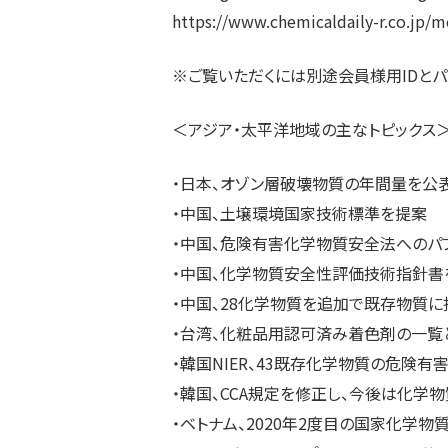
https://www.chemicaldaily-r.co.jp
※ご覧いただくには別途会員様用IDとパ
＜アジア・太平洋地域の主なトピックス
・日本、オゾン層破壊物質の年間量を公
・中国、土壌環境国家技術標準を提案
・中国、危険有害化学物質安全法へのパ
・中国、化学物質安全性評価技術指針書
・中国、28化学物質を追加で既存物質に
・台湾、化粧品用認可済み着色剤の一覧
・韓国NIER、43既存化学物質の危険
・韓国、CCA規定を修正し、今後は化学
・ベトナム、2020年2度目の国家化学物