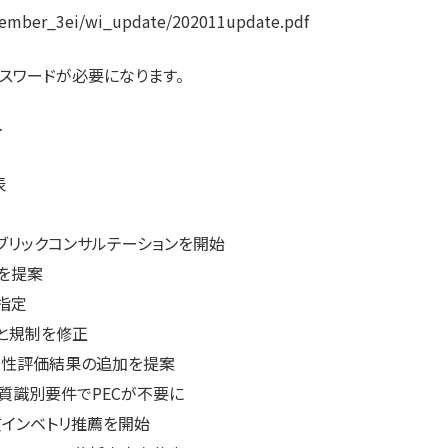
/member_3ei/wi_update/202011update.pdf
スワードが必要になります。
＞
表
ブリックコンサルテーションを開始
を提案
指定
と規制を修正
有害性評価結果の追加を提案
物質識別要件でPECが不要に
質インベトリ推薦を開始