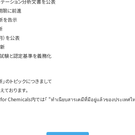
サルテーション分析文書を公表
期限に前進
更新を告示
新
0月）を公表
更新
の試験と認定基準を義務化
新」のトピックにつきまして
えております。
icals内では「 “ทำเนียบสารเคมีที่มีอยู่แล้วของประเทศไทย ฉ